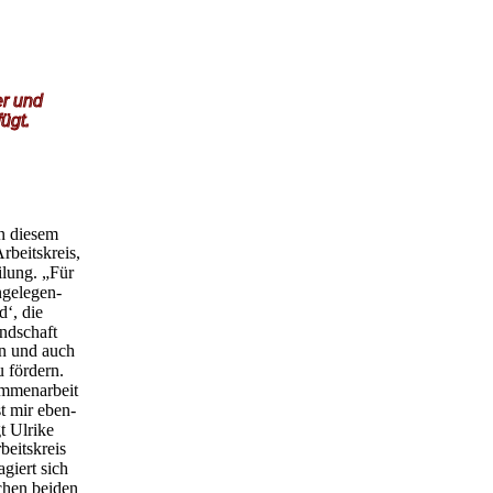
er und 
ügt.
n diesem 
beitskreis, 
ilung. „Für
ngelegen-
d‘, die
ndschaft
en und auch
 fördern.
mmenarbeit
t mir eben-
t Ulrike 
beitskreis
giert sich 
schen beiden