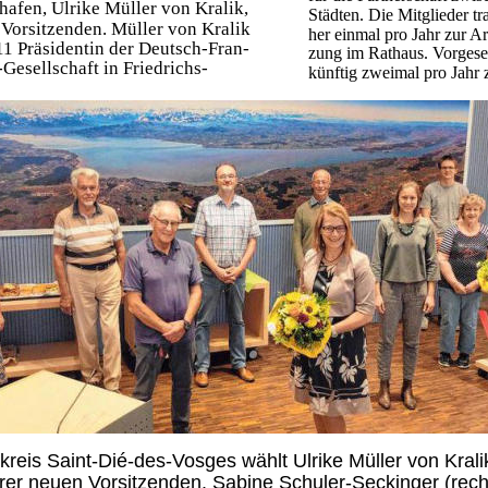
hafen, Ulrike Müller von Kralik,
Städten. Die Mitglieder tra
 Vorsitzenden. Müller von Kralik
her einmal pro Jahr zur Arb
011 Präsidentin der Deutsch-Fran-
zung im Rathaus. Vorgeseh
Gesellschaft in Friedrichs-
künftig zweimal pro Jahr z
kreis Saint-Dié-des-Vosges wählt Ulrike Müller von Krali
hrer neuen Vorsitzenden. Sabine Schuler-Seckinger (rech