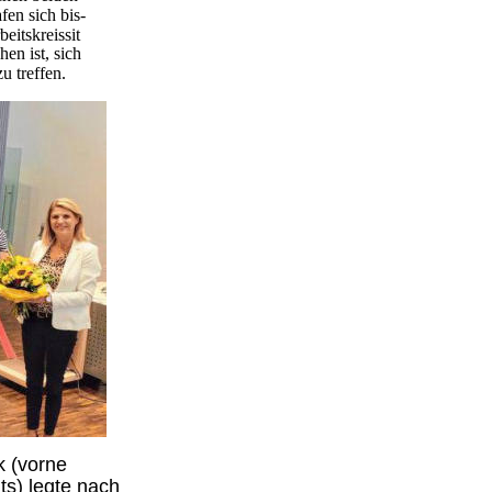
fen sich bis-
eitskreissit
en ist, sich 
u treffen.
k (vorne
ts) legte nach