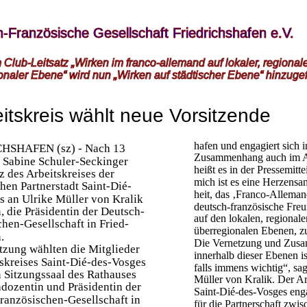
-Französische Gesellschaft Friedrichshafen e.V.
Club-Leitsatz „Wirken im franco-allemand auf lokaler, regional
onaler Ebene“ wird nun „Wirken auf städtischer Ebene“ hinzugef
itskreis wählt neue Vorsitzende
hafen und engagiert sich i
HSHAFEN (sz) - Nach 13
Zusammenhang auch im Ar
t Sabine Schuler-Seckinger
heißt es in der Pressemitte
z des Arbeitskreises der
mich ist es eine Herzensa
hen Partnerstadt Saint-Dié-
heit, das ‚Franco-Alleman
s an Ulrike Müller von Kralik
deutsch-französische Freu
 die Präsidentin der Deutsch-
auf den lokalen, regional
hen-Gesellschaft in Fried-
überregionalen Ebenen, zu
.
Die Vernetzung und Zusa
Sitzung wählten die Mitglieder 
innerhalb dieser Ebenen is
skreises Saint-Dié-des-Vosges
falls immens wichtig“, sag
 Sitzungssaal des Rathauses
Müller von Kralik. Der Ar
dozentin und Präsidentin der
Saint-Dié-des-Vosges enga
ranzösischen-Gesellschaft in
für die Partnerschaft zwi