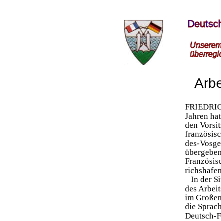
Deutsch
Unserem 
überregi
Arbe
FRIEDRIC
Jahren ha
den Vorsit
französisc
des-Vosge
übergeben,
Französisc
richshafen
   In der 
des Arbeit
im Großen
die Sprach
Deutsch-F